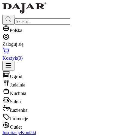
Polska
Zaloguj się
Koszyk
(0)
Ogród
Jadalnia
Kuchnia
Salon
Łazienka
Promocje
Outlet
Inspiracje
Kontakt