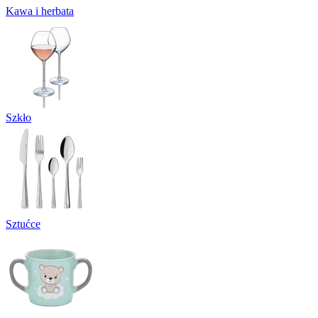
Kawa i herbata
Szkło
Sztućce