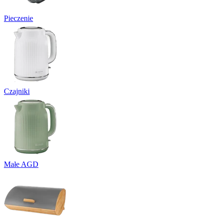
Pieczenie
Czajniki
Małe AGD