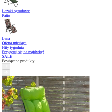
Leżaki ogrodowe
Patio
Lena
Oferta miesiąca
Hity tygodnia
Przygotuj się na majówkę!
SALE
Powiązane produkty