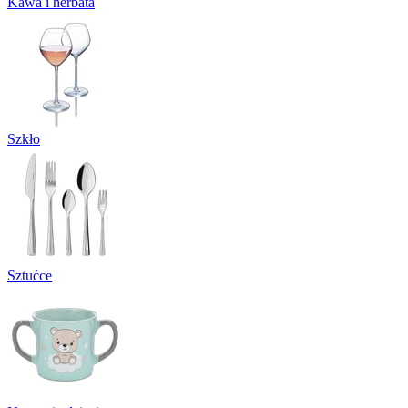
Kawa i herbata
Szkło
Sztućce