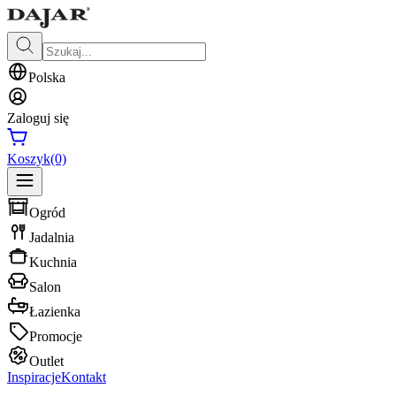
Polska
Zaloguj się
Koszyk
(0)
Ogród
Jadalnia
Kuchnia
Salon
Łazienka
Promocje
Outlet
Inspiracje
Kontakt