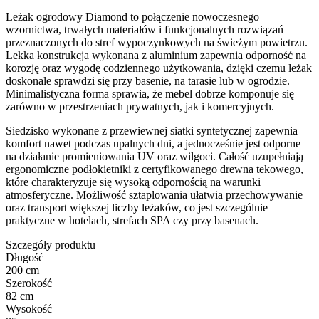
Leżak ogrodowy Diamond to połączenie nowoczesnego
wzornictwa, trwałych materiałów i funkcjonalnych rozwiązań
przeznaczonych do stref wypoczynkowych na świeżym powietrzu.
Lekka konstrukcja wykonana z aluminium zapewnia odporność na
korozję oraz wygodę codziennego użytkowania, dzięki czemu leżak
doskonale sprawdzi się przy basenie, na tarasie lub w ogrodzie.
Minimalistyczna forma sprawia, że mebel dobrze komponuje się
zarówno w przestrzeniach prywatnych, jak i komercyjnych.
Siedzisko wykonane z przewiewnej siatki syntetycznej zapewnia
komfort nawet podczas upalnych dni, a jednocześnie jest odporne
na działanie promieniowania UV oraz wilgoci. Całość uzupełniają
ergonomiczne podłokietniki z certyfikowanego drewna tekowego,
które charakteryzuje się wysoką odpornością na warunki
atmosferyczne. Możliwość sztaplowania ułatwia przechowywanie
oraz transport większej liczby leżaków, co jest szczególnie
praktyczne w hotelach, strefach SPA czy przy basenach.
Szczegóły produktu
Długość
200 cm
Szerokość
82 cm
Wysokość