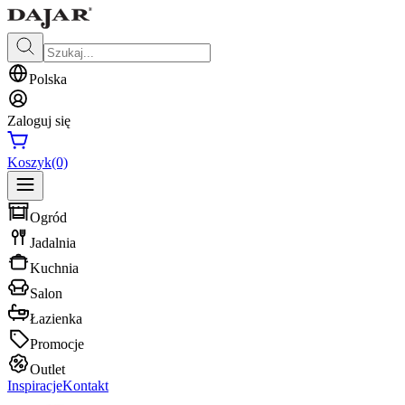
Polska
Zaloguj się
Koszyk
(0)
Ogród
Jadalnia
Kuchnia
Salon
Łazienka
Promocje
Outlet
Inspiracje
Kontakt