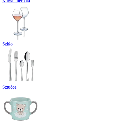
Kawa i herbata
Szkło
Sztućce