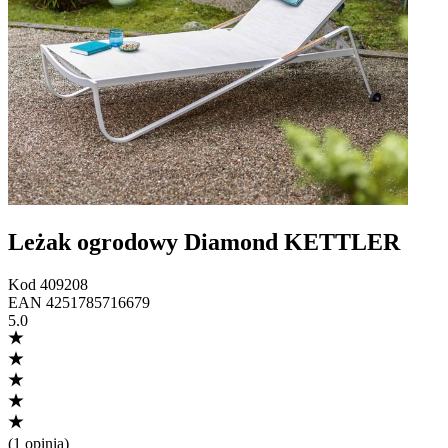
Leżak ogrodowy Diamond KETTLER
Kod
409208
EAN
4251785716679
5.0
(
1 opinia
)