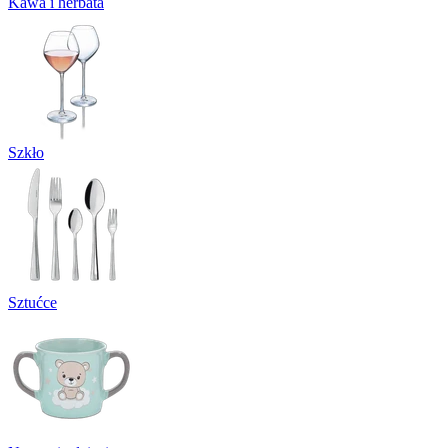
Kawa i herbata
Szkło
Sztućce