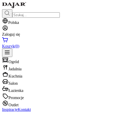
Polska
Zaloguj się
Koszyk
(0)
Ogród
Jadalnia
Kuchnia
Salon
Łazienka
Promocje
Outlet
Inspiracje
Kontakt