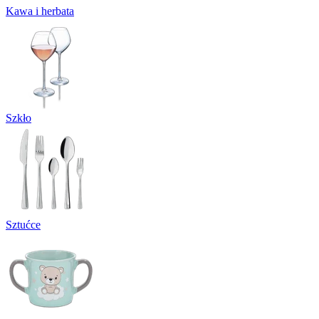
Kawa i herbata
Szkło
Sztućce