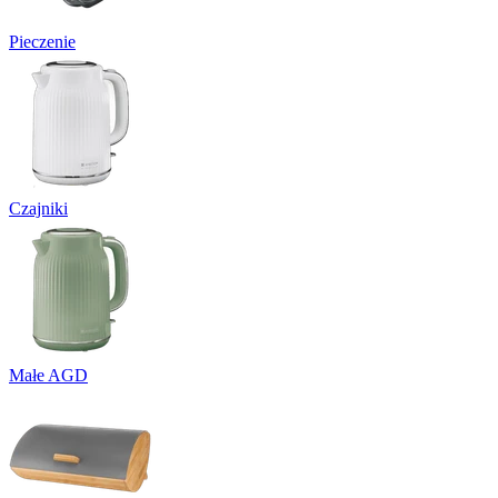
Pieczenie
Czajniki
Małe AGD