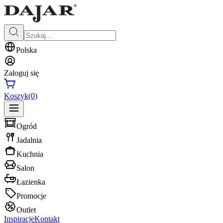
Polska
Zaloguj się
Koszyk
(0)
Ogród
Jadalnia
Kuchnia
Salon
Łazienka
Promocje
Outlet
Inspiracje
Kontakt