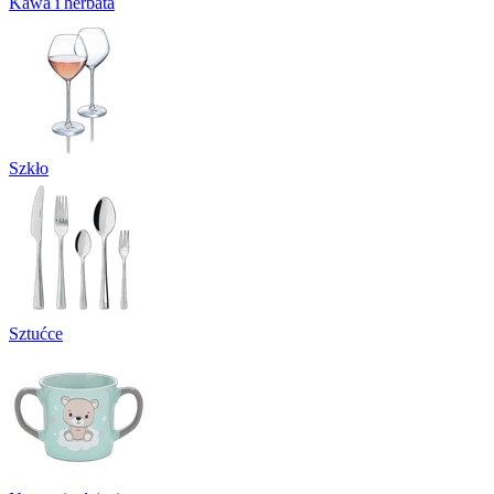
Kawa i herbata
Szkło
Sztućce