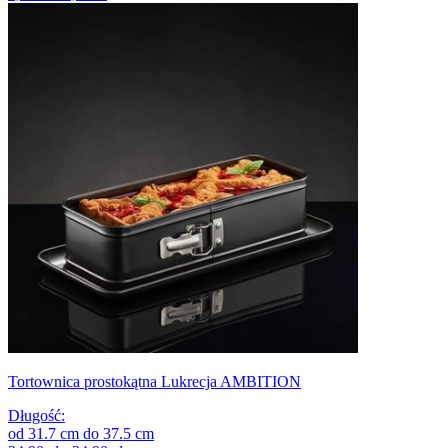
Tortownica prostokątna Lukrecja AMBITION
Długość
:
od
31.7
cm
do
37.5
cm