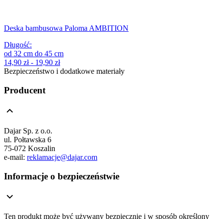
Deska bambusowa Paloma AMBITION
Długość
:
od
32
cm
do
45
cm
14,90 zł - 19,90 zł
Bezpieczeństwo i dodatkowe materiały
Producent
Dajar Sp. z o.o.
ul. Połtawska 6
75-072 Koszalin
e-mail:
reklamacje@dajar.com
Informacje o bezpieczeństwie
Ten produkt może być używany bezpiecznie i w sposób określony