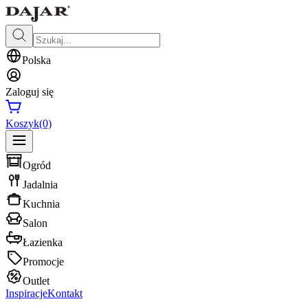
Polska
Zaloguj się
Koszyk
(0)
Ogród
Jadalnia
Kuchnia
Salon
Łazienka
Promocje
Outlet
Inspiracje
Kontakt