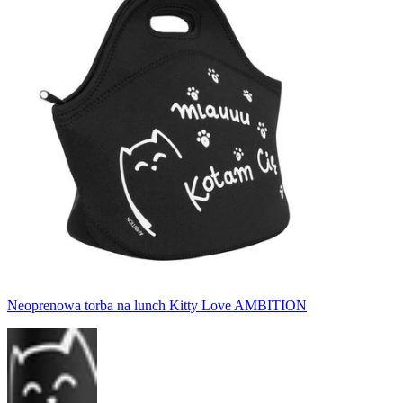
Neoprenowa torba na lunch Kitty Love AMBITION