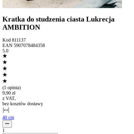
Kratka do studzenia ciasta Lukrecja
AMBITION
Kod
811137
EAN
5907078484358
5.0
(
1 opinia
)
9,90 zł
z VAT
,
bez kosztów dostawy
40 cm
1