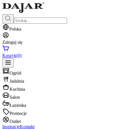
Polska
Zaloguj się
Koszyk
(0)
Ogród
Jadalnia
Kuchnia
Salon
Łazienka
Promocje
Outlet
Inspiracje
Kontakt