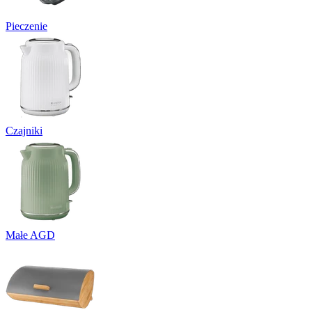
Pieczenie
Czajniki
Małe AGD