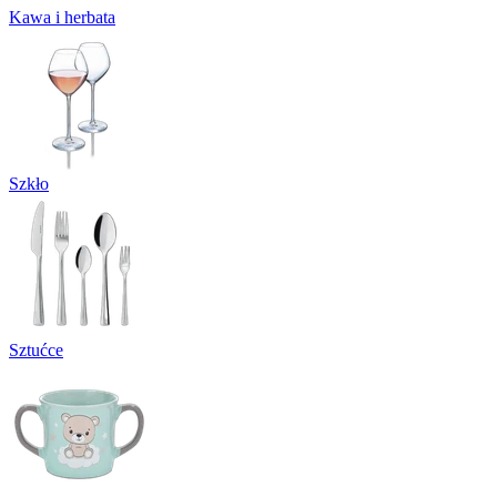
Kawa i herbata
Szkło
Sztućce