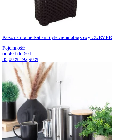
Kosz na pranie Rattan Style ciemnobrązowy CURVER
Pojemność
:
od
40
l
do
60
l
85,00 zł - 92,90 zł