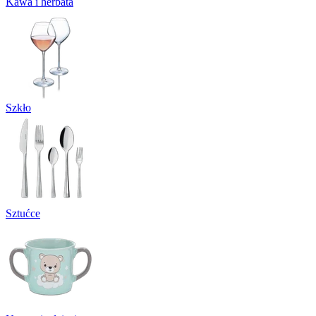
Kawa i herbata
Szkło
Sztućce