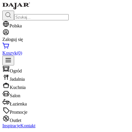
Polska
Zaloguj się
Koszyk
(0)
Ogród
Jadalnia
Kuchnia
Salon
Łazienka
Promocje
Outlet
Inspiracje
Kontakt