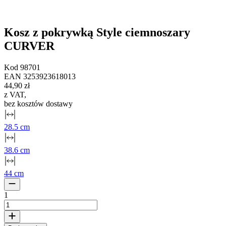
Kosz z pokrywką Style ciemnoszary
CURVER
Kod
98701
EAN
3253923618013
44,90 zł
z VAT
,
bez kosztów dostawy
28.5 cm
38.6 cm
44 cm
1