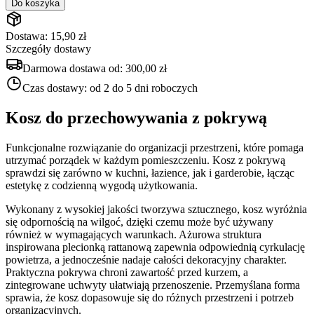
Do koszyka
Dostawa: 15,90 zł
Szczegóły dostawy
Darmowa dostawa od:
300,00 zł
Czas dostawy:
od 2 do 5 dni roboczych
Kosz do przechowywania z pokrywą
Funkcjonalne rozwiązanie do organizacji przestrzeni, które pomaga
utrzymać porządek w każdym pomieszczeniu. Kosz z pokrywą
sprawdzi się zarówno w kuchni, łazience, jak i garderobie, łącząc
estetykę z codzienną wygodą użytkowania.
Wykonany z wysokiej jakości tworzywa sztucznego, kosz wyróżnia
się odpornością na wilgoć, dzięki czemu może być używany
również w wymagających warunkach. Ażurowa struktura
inspirowana plecionką rattanową zapewnia odpowiednią cyrkulację
powietrza, a jednocześnie nadaje całości dekoracyjny charakter.
Praktyczna pokrywa chroni zawartość przed kurzem, a
zintegrowane uchwyty ułatwiają przenoszenie. Przemyślana forma
sprawia, że kosz dopasowuje się do różnych przestrzeni i potrzeb
organizacyjnych.