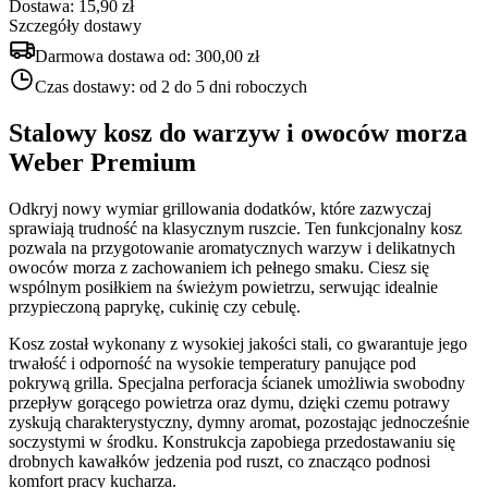
Dostawa: 15,90 zł
Szczegóły dostawy
Darmowa dostawa od:
300,00 zł
Czas dostawy:
od 2 do 5 dni roboczych
Stalowy kosz do warzyw i owoców morza
Weber Premium
Odkryj nowy wymiar grillowania dodatków, które zazwyczaj
sprawiają trudność na klasycznym ruszcie. Ten funkcjonalny kosz
pozwala na przygotowanie aromatycznych warzyw i delikatnych
owoców morza z zachowaniem ich pełnego smaku. Ciesz się
wspólnym posiłkiem na świeżym powietrzu, serwując idealnie
przypieczoną paprykę, cukinię czy cebulę.
Kosz został wykonany z wysokiej jakości stali, co gwarantuje jego
trwałość i odporność na wysokie temperatury panujące pod
pokrywą grilla. Specjalna perforacja ścianek umożliwia swobodny
przepływ gorącego powietrza oraz dymu, dzięki czemu potrawy
zyskują charakterystyczny, dymny aromat, pozostając jednocześnie
soczystymi w środku. Konstrukcja zapobiega przedostawaniu się
drobnych kawałków jedzenia pod ruszt, co znacząco podnosi
komfort pracy kucharza.