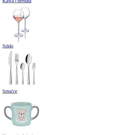
Kawa i herbata
Szkło
Sztućce