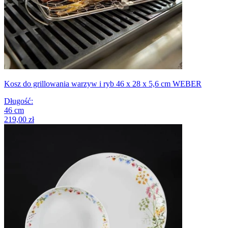
Kosz do grillowania warzyw i ryb 46 x 28 x 5,6 cm WEBER
Długość
:
46
cm
219,00 zł