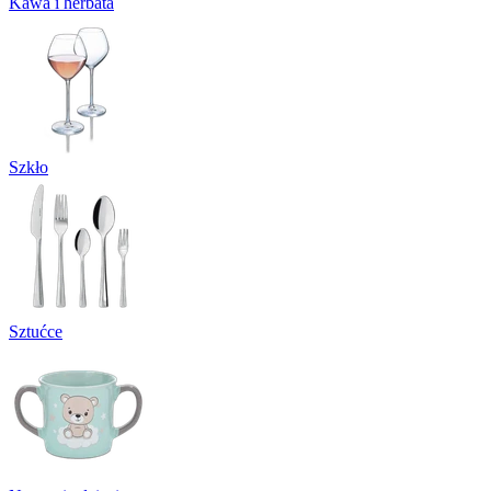
Kawa i herbata
Szkło
Sztućce