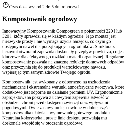
Czas dostawy:
od 2 do 5 dni roboczych
Kompostownik ogrodowy
Innowacyjny Kompostownik Compogreen o pojemności 220 l lub
320 l, który sprawdzi się w każdym ogrodzie. Jego montaż jest
niezwykle prosty i nie wymaga użycia narzędzi, co czyni go
dostępnym nawet dla początkujących ogrodników. Struktura z
licznymi otworami zapewnia doskonały przepływ powietrza, co jest
kluczowe dla efektywnego rozkładu materii organicznej. Regularne
kompostowanie pozwala na znaczną redukcję domowych odpadów
oraz przyczynia się do produkcji wartościowego nawozu,
wspierając tym samym zdrowie Twojego ogrodu.
Kompostownik jest wykonany z odpornego na uszkodzenia
mechaniczne i ekstremalne warunki atmosferyczne tworzywa, które
dodatkowo jest odporne na działanie promieni UV. Ergonomicznie
zaprojektowana pokrywa z uchwytem zapewnia łatwość w
obsłudze i chroni przed dostępem zwierząt oraz wpływami
pogodowymi. Dwie zasuwy umiejscowione w dolnej części
kompostownika ułatwiają wyjmowanie gotowego produktu.
Neutralna kolorystyka i proste linie designu pozwalają mu
doskonale wtopić się w otoczenie ogrodowe.