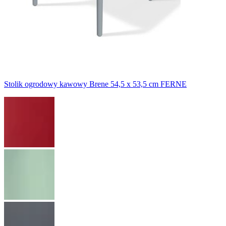
Stolik ogrodowy kawowy Brene 54,5 x 53,5 cm FERNE