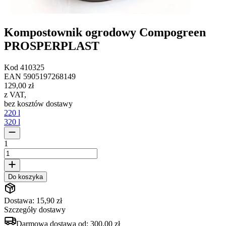
Kompostownik ogrodowy Compogreen
PROSPERPLAST
Kod
410325
EAN
5905197268149
129,00 zł
z VAT
,
bez kosztów dostawy
220 l
320 l
1
Do koszyka
Dostawa: 15,90 zł
Szczegóły dostawy
Darmowa dostawa od:
300,00 zł