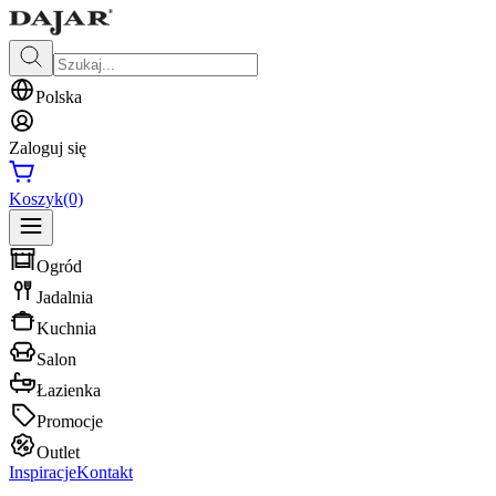
Polska
Zaloguj się
Koszyk
(0)
Ogród
Jadalnia
Kuchnia
Salon
Łazienka
Promocje
Outlet
Inspiracje
Kontakt