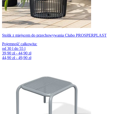
Stolik z miejscem do przechowywania Clubo PROSPERPLAST
Pojemność całkowita
:
od
30
l
do
55
l
39,90 zł - 44,90 zł
44,90 zł - 49,90 zł