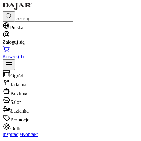
Polska
Zaloguj się
Koszyk
(0)
Ogród
Jadalnia
Kuchnia
Salon
Łazienka
Promocje
Outlet
Inspiracje
Kontakt