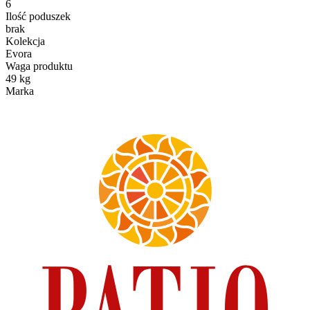
6
Ilość poduszek
brak
Kolekcja
Evora
Waga produktu
49 kg
Marka