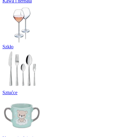
Kawa i herbata
Szkło
Sztućce