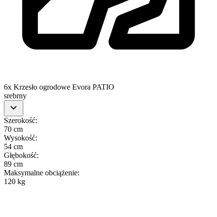
6x Krzesło ogrodowe Evora PATIO
srebrny
Szerokość
:
70 cm
Wysokość
:
54 cm
Głębokość
:
89 cm
Maksymalne obciążenie
:
120 kg