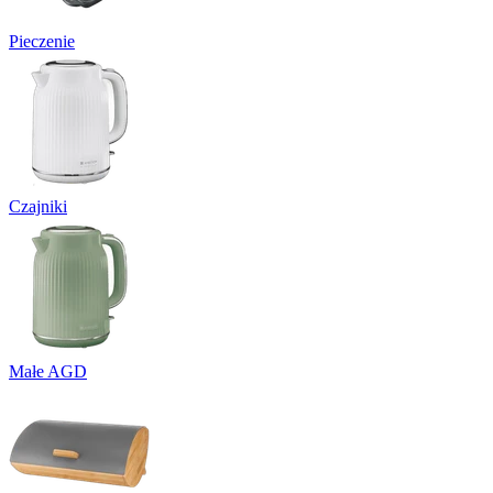
Pieczenie
Czajniki
Małe AGD