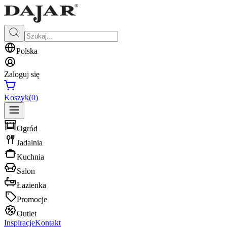
Polska
Zaloguj się
Koszyk
(0)
Ogród
Jadalnia
Kuchnia
Salon
Łazienka
Promocje
Outlet
Inspiracje
Kontakt