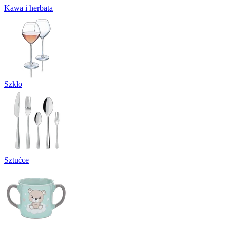
Kawa i herbata
Szkło
Sztućce