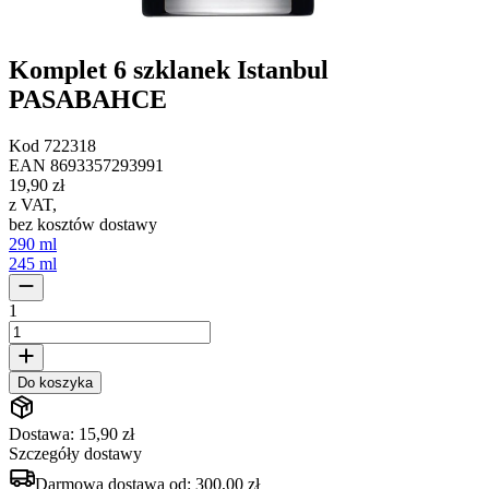
Komplet 6 szklanek Istanbul
PASABAHCE
Kod
722318
EAN
8693357293991
19,90 zł
z VAT
,
bez kosztów dostawy
290 ml
245 ml
1
Do koszyka
Dostawa: 15,90 zł
Szczegóły dostawy
Darmowa dostawa od:
300,00 zł