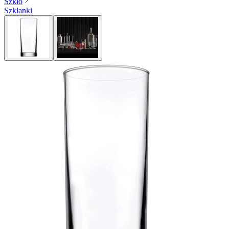
Szkło
Szklanki