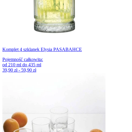
Komplet 4 szklanek Elysia PASABAHCE
Pojemność całkowita
:
od
210
ml
do
435
ml
39,90 zł - 59,90 zł