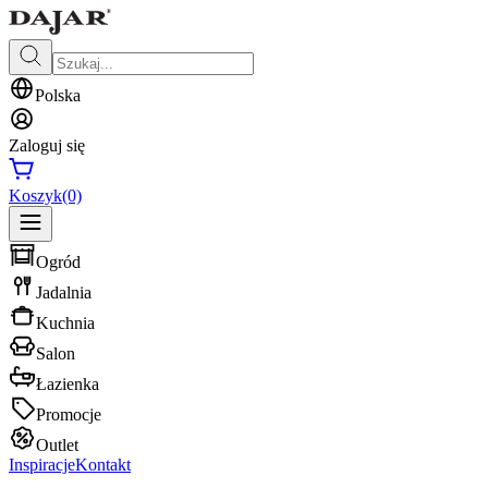
Polska
Zaloguj się
Koszyk
(0)
Ogród
Jadalnia
Kuchnia
Salon
Łazienka
Promocje
Outlet
Inspiracje
Kontakt