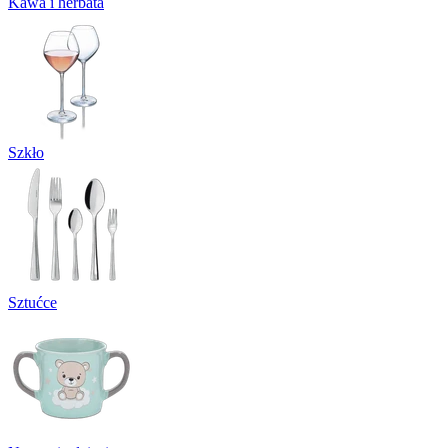
Kawa i herbata
Szkło
Sztućce