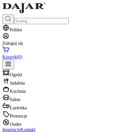
Polska
Zaloguj się
Koszyk
(0)
Ogród
Jadalnia
Kuchnia
Salon
Łazienka
Promocje
Outlet
Inspiracje
Kontakt