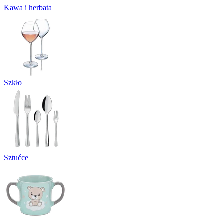
Kawa i herbata
Szkło
Sztućce