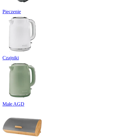
Pieczenie
Czajniki
Małe AGD