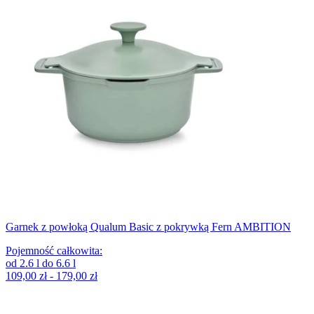
Garnek z powłoką Qualum Basic z pokrywką Fern AMBITION
Pojemność całkowita
:
od
2.6
l
do
6.6
l
109,00 zł - 179,00 zł