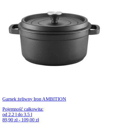
Garnek żeliwny Iron AMBITION
Pojemność całkowita
:
od
2.2
l
do
3.5
l
89,90 zł - 109,00 zł