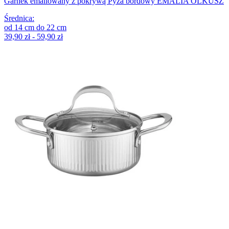
Garnek emaliowany z pokrywą Pyza bordowy EMALIA OLKUSZ
Średnica
:
od
14
cm
do
22
cm
39,90 zł - 59,90 zł