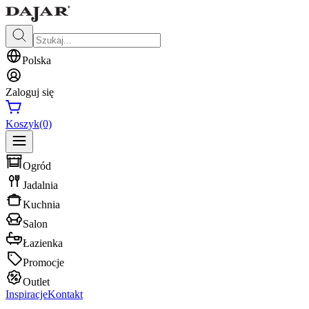
Polska
Zaloguj się
Koszyk
(0)
Ogród
Jadalnia
Kuchnia
Salon
Łazienka
Promocje
Outlet
Inspiracje
Kontakt