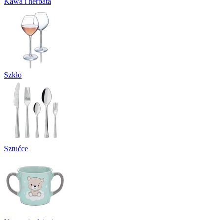
Kawa i herbata
Szkło
Sztućce