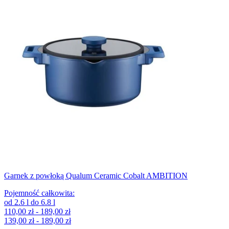
Garnek z powłoką Qualum Ceramic Cobalt AMBITION
Pojemność całkowita
:
od
2.6
l
do
6.8
l
110,00 zł - 189,00 zł
139,00 zł - 189,00 zł