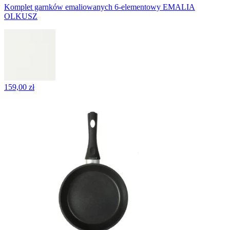
Komplet garnków emaliowanych 6-elementowy EMALIA
OLKUSZ
159,00 zł