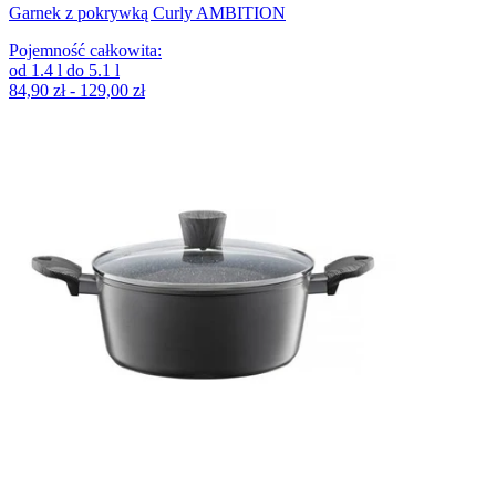
Garnek z pokrywką Curly AMBITION
Pojemność całkowita
:
od
1.4
l
do
5.1
l
84,90 zł - 129,00 zł