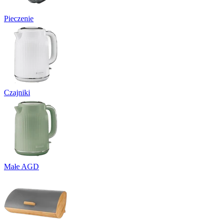
Pieczenie
Czajniki
Małe AGD