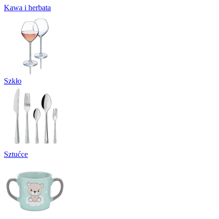
Kawa i herbata
Szkło
Sztućce