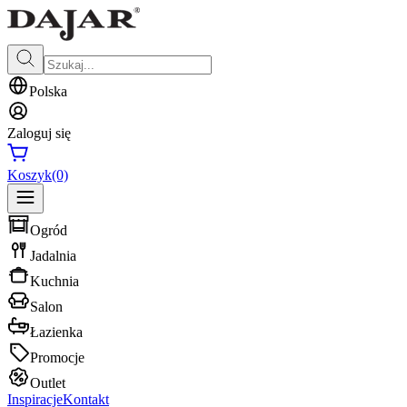
Polska
Zaloguj się
Koszyk
(0)
Ogród
Jadalnia
Kuchnia
Salon
Łazienka
Promocje
Outlet
Inspiracje
Kontakt