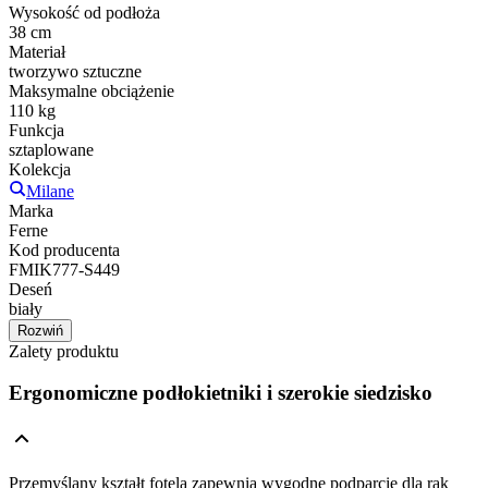
Wysokość od podłoża
38 cm
Materiał
tworzywo sztuczne
Maksymalne obciążenie
110 kg
Funkcja
sztaplowane
Kolekcja
Milane
Marka
Ferne
Kod producenta
FMIK777-S449
Deseń
biały
Rozwiń
Zalety produktu
Ergonomiczne podłokietniki i szerokie siedzisko
Przemyślany kształt fotela zapewnia wygodne podparcie dla rąk