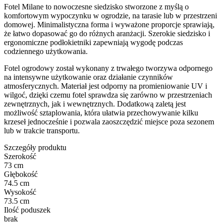
Fotel Milane to nowoczesne siedzisko stworzone z myślą o
komfortowym wypoczynku w ogrodzie, na tarasie lub w przestrzeni
domowej. Minimalistyczna forma i wyważone proporcje sprawiają,
że łatwo dopasować go do różnych aranżacji. Szerokie siedzisko i
ergonomiczne podłokietniki zapewniają wygodę podczas
codziennego użytkowania.
Fotel ogrodowy został wykonany z trwałego tworzywa odpornego
na intensywne użytkowanie oraz działanie czynników
atmosferycznych. Materiał jest odporny na promieniowanie UV i
wilgoć, dzięki czemu fotel sprawdza się zarówno w przestrzeniach
zewnętrznych, jak i wewnętrznych. Dodatkową zaletą jest
możliwość sztaplowania, która ułatwia przechowywanie kilku
krzeseł jednocześnie i pozwala zaoszczędzić miejsce poza sezonem
lub w trakcie transportu.
Szczegóły produktu
Szerokość
73 cm
Głębokość
74.5 cm
Wysokość
73.5 cm
Ilość poduszek
brak