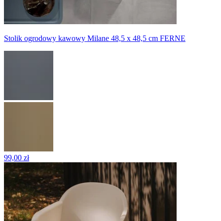
Stolik ogrodowy kawowy Milane 48,5 x 48,5 cm FERNE
99,00 zł