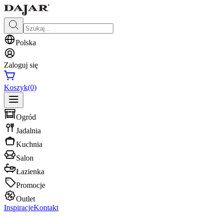
Polska
Zaloguj się
Koszyk
(0)
Ogród
Jadalnia
Kuchnia
Salon
Łazienka
Promocje
Outlet
Inspiracje
Kontakt