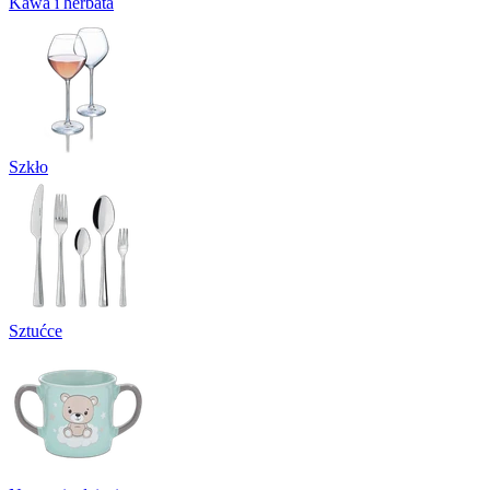
Kawa i herbata
Szkło
Sztućce