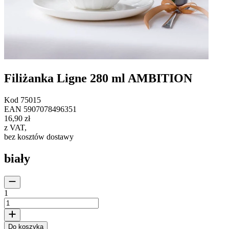
Filiżanka Ligne 280 ml AMBITION
Kod
75015
EAN
5907078496351
16,90 zł
z VAT
,
bez kosztów dostawy
biały
1
Do koszyka