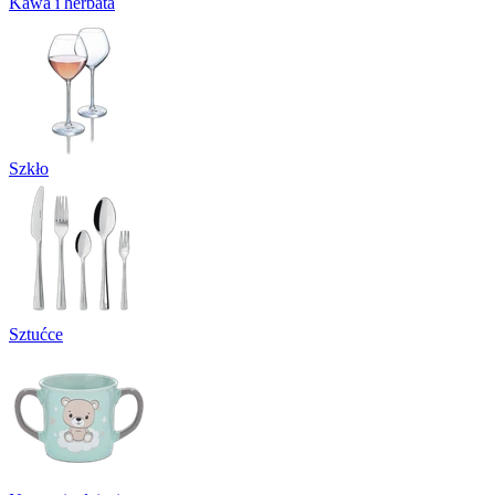
Kawa i herbata
Szkło
Sztućce