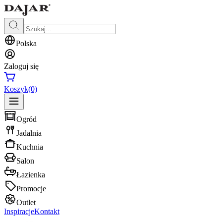
Polska
Zaloguj się
Koszyk
(0)
Ogród
Jadalnia
Kuchnia
Salon
Łazienka
Promocje
Outlet
Inspiracje
Kontakt