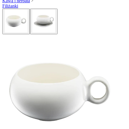
Kawa i herbata
Filiżanki