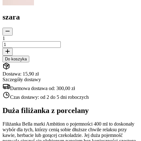
szara
1
Do koszyka
Dostawa: 15,90 zł
Szczegóły dostawy
Darmowa dostawa od:
300,00 zł
Czas dostawy:
od 2 do 5 dni roboczych
Duża filiżanka z porcelany
Filiżanka Bella marki Ambition o pojemności 400 ml to doskonały
wybór dla tych, którzy cenią sobie dłuższe chwile relaksu przy
kawie, herbacie lub gorącej czekoladzie. Jej duża pojemność
pozwala cieszyć się ulubionym napojem bez konieczności częstego