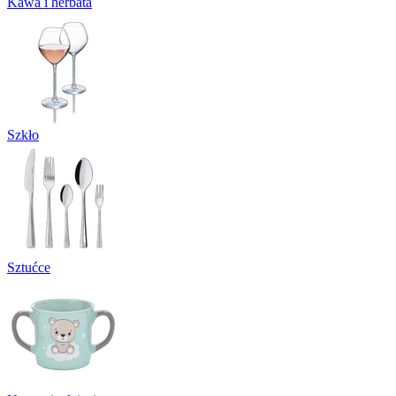
Kawa i herbata
Szkło
Sztućce