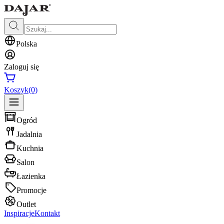
Polska
Zaloguj się
Koszyk
(0)
Ogród
Jadalnia
Kuchnia
Salon
Łazienka
Promocje
Outlet
Inspiracje
Kontakt