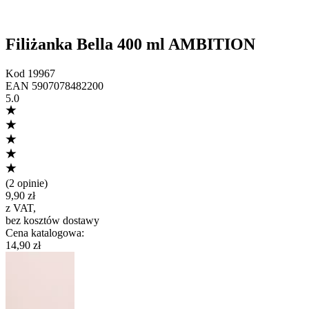
Filiżanka Bella 400 ml AMBITION
Kod
19967
EAN
5907078482200
5.0
(
2 opinie
)
9,90 zł
z VAT
,
bez kosztów dostawy
Cena katalogowa
:
14,90 zł