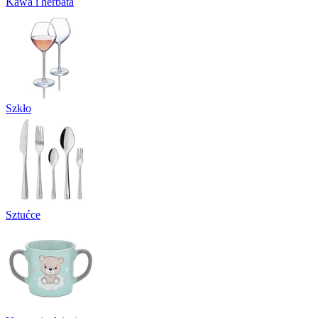
Kawa i herbata
Szkło
Sztućce