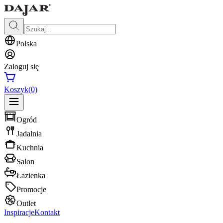
Polska
Zaloguj się
Koszyk
(0)
Ogród
Jadalnia
Kuchnia
Salon
Łazienka
Promocje
Outlet
Inspiracje
Kontakt