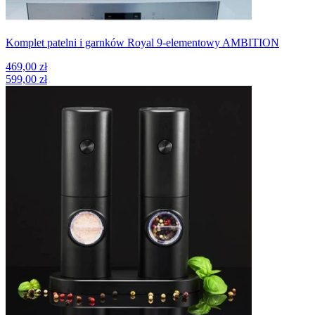
Komplet patelni i garnków Royal 9-elementowy AMBITION
469,00 zł
599,00 zł