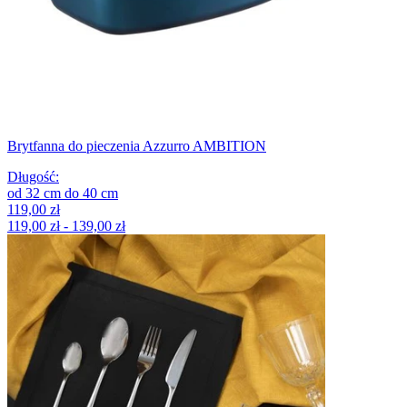
Brytfanna do pieczenia Azzurro AMBITION
Długość
:
od
32
cm
do
40
cm
119,00 zł
119,00 zł - 139,00 zł