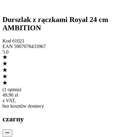
Durszlak z rączkami Royal 24 cm
AMBITION
Kod
61021
EAN
5907078433967
5.0
(
1 opinia
)
49,90 zł
z VAT
,
bez kosztów dostawy
czarny