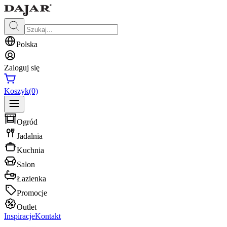
Polska
Zaloguj się
Koszyk
(0)
Ogród
Jadalnia
Kuchnia
Salon
Łazienka
Promocje
Outlet
Inspiracje
Kontakt