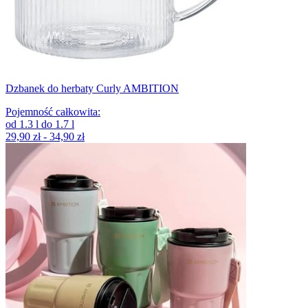
Dzbanek do herbaty Curly AMBITION
Pojemność całkowita
:
od
1.3
l
do
1.7
l
29,90 zł - 34,90 zł