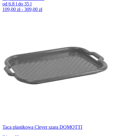
od
6.8
l
do
35
l
109,00 zł - 309,00 zł
Taca plastikowa Clever szara DOMOTTI