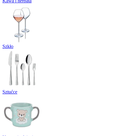
Kawa i herbata
Szkło
Sztućce