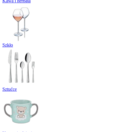
Kawa i herbata
Szkło
Sztućce