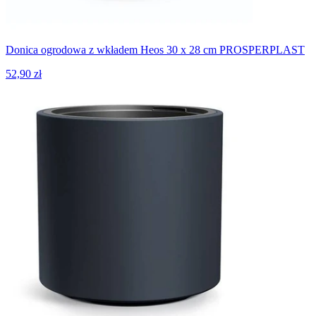
Donica ogrodowa z wkładem Heos 30 x 28 cm PROSPERPLAST
52,90 zł