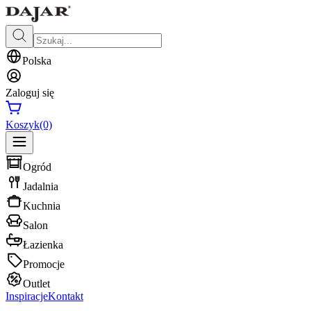
Polska
Zaloguj się
Koszyk
(0)
Ogród
Jadalnia
Kuchnia
Salon
Łazienka
Promocje
Outlet
Inspiracje
Kontakt