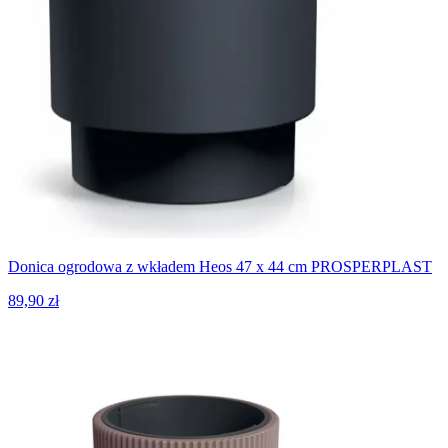
Donica ogrodowa z wkładem Heos 47 x 44 cm PROSPERPLAST
89,90 zł