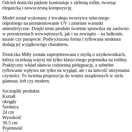
Odcień doniczki pięknie kontrastuje z zielenią roślin, tworząc
elegancką i nowoczesną kompozycję.
Model został wykonany z trwałego tworzywa sztucznego
odpornego na promieniowanie UV i zmienne warunki
atmosferyczne. Dzięki temu produkt świetnie sprawdza się zarówno
w przestrzeniach wewnętrznych, jak i na zewnątrz – na balkonie,
tarasie czy parapecie. Podwyższona forma i ryflowana struktura
dodają jej wyjątkowego charakteru.
Doniczka Milly została zaprojektowana z myślą o użytkownikach,
którzy oczekują więcej niż tylko klasycznego pojemnika na rośliny.
Praktyczny wkład ułatwia codzienną pielęgnację, a subtelne
ryflowanie wpływa nie tylko na wygląd, ale i na łatwość utrzymania
czystości. To świetna propozycja do wnętrz urządzonych w stylu
glamour, loft czy modern.
Szczegóły produktu
Kształt
okrągły
Średnica
24 cm
Wysokość
30.5 cm
Pojemność