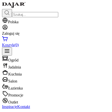
Polska
Zaloguj się
Koszyk
(0)
Ogród
Jadalnia
Kuchnia
Salon
Łazienka
Promocje
Outlet
Inspiracje
Kontakt