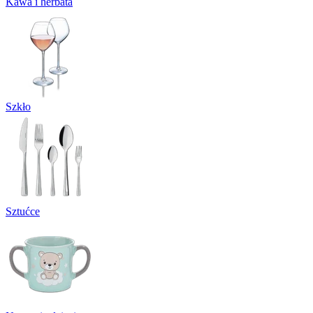
Kawa i herbata
Szkło
Sztućce