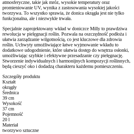
atmosferyczne, takie jak mróz, wysokie temperatury oraz
promieniowanie UV, wynika z zastosowania wysokiej jakości
tworzywa. To wszystko sprawia, że donica okrągła jest nie tylko
funkcjonalna, ale i niezwykle trwała.
Specjalnie zaprojektowany wkład w doniczce Milly to prawdziwa
rewolucja w pielęgnacji roślin. Pozwala na oszczędność podłoża i
ułatwia zarządzanie wilgotnością, co jest kluczowe dla zdrowia
roślin. Uchwyty umożliwiające łatwe wyjmowanie wkładu to
dodatkowe udogodnienie, które ułatwia dostęp do wnętrza osłonki,
umożliwiając szybkie i efektywne przesadzanie czy pielęgnację.
Stworzenie indywidualnych i harmonijnych kompozycji roślinnych,
będą cieszyć oko i dodadzą charakteru każdemu pomieszczeniu.
Szczegóły produktu
Kształt
okrągły
Średnica
39 cm
Wysokość
37 cm
Pojemność
20 l
Materiał
tworzywo sztuczne