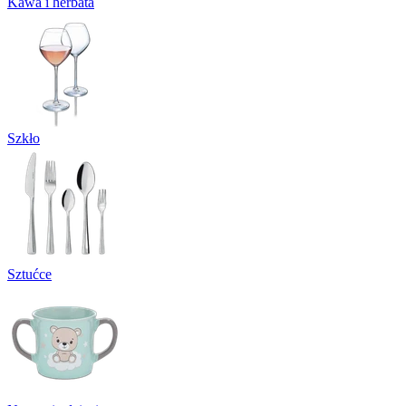
Kawa i herbata
Szkło
Sztućce