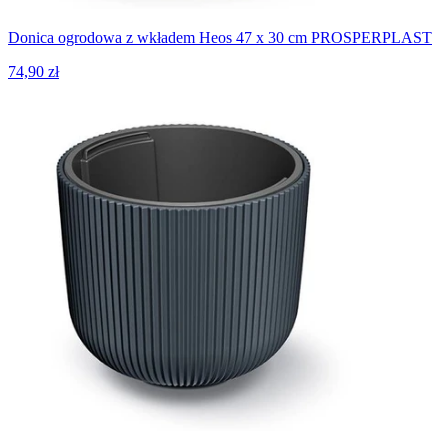
Donica ogrodowa z wkładem Heos 47 x 30 cm PROSPERPLAST
74,90 zł