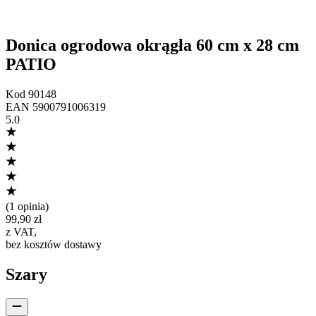
Donica ogrodowa okrągła 60 cm x 28 cm
PATIO
Kod
90148
EAN
5900791006319
5.0
(
1 opinia
)
99,90 zł
z VAT
,
bez kosztów dostawy
Szary