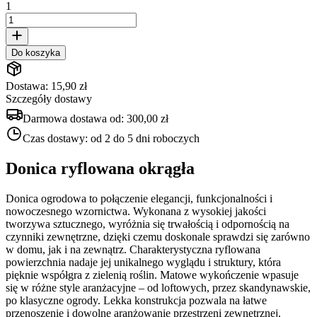
1
Do koszyka
Dostawa: 15,90 zł
Szczegóły dostawy
Darmowa dostawa od:
300,00 zł
Czas dostawy:
od 2 do 5 dni roboczych
Donica ryflowana okrągła
Donica ogrodowa to połączenie elegancji, funkcjonalności i
nowoczesnego wzornictwa. Wykonana z wysokiej jakości
tworzywa sztucznego, wyróżnia się trwałością i odpornością na
czynniki zewnętrzne, dzięki czemu doskonale sprawdzi się zarówno
w domu, jak i na zewnątrz. Charakterystyczna ryflowana
powierzchnia nadaje jej unikalnego wyglądu i struktury, która
pięknie współgra z zielenią roślin. Matowe wykończenie wpasuje
się w różne style aranżacyjne – od loftowych, przez skandynawskie,
po klasyczne ogrody. Lekka konstrukcja pozwala na łatwe
przenoszenie i dowolne aranżowanie przestrzeni zewnętrznej.