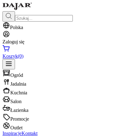
Polska
Zaloguj się
Koszyk
(0)
Ogród
Jadalnia
Kuchnia
Salon
Łazienka
Promocje
Outlet
Inspiracje
Kontakt