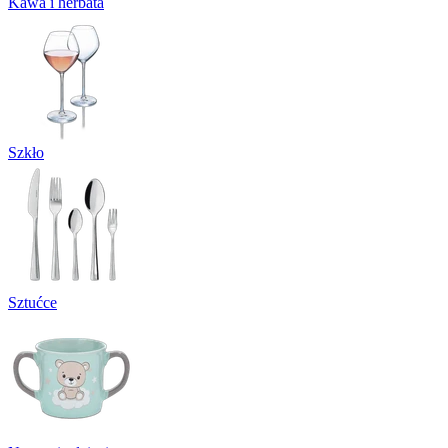
Kawa i herbata
Szkło
Sztućce