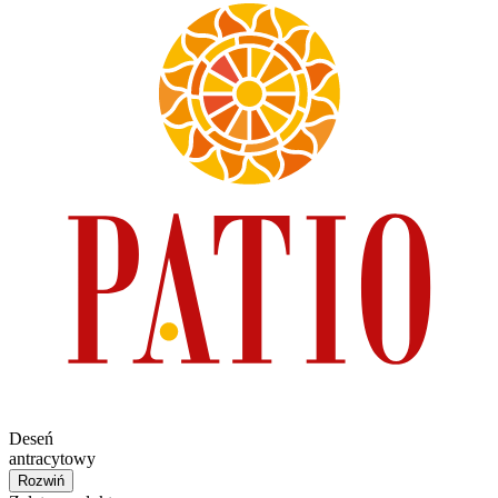
Deseń
antracytowy
Rozwiń