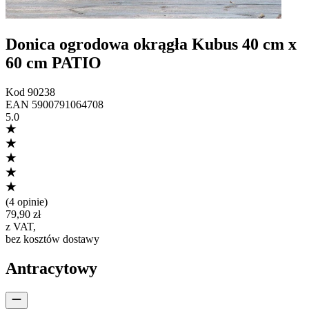
Donica ogrodowa okrągła Kubus 40 cm x
60 cm PATIO
Kod
90238
EAN
5900791064708
5.0
(
4 opinie
)
79,90 zł
z VAT
,
bez kosztów dostawy
Antracytowy