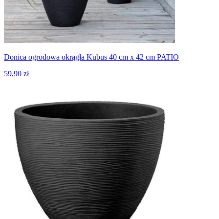
Donica ogrodowa okrągła Kubus 40 cm x 42 cm PATIO
59,90 zł