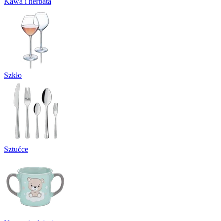
Kawa i herbata
Szkło
Sztućce