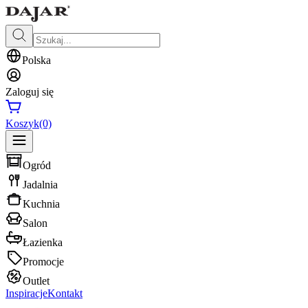
Polska
Zaloguj się
Koszyk
(0)
Ogród
Jadalnia
Kuchnia
Salon
Łazienka
Promocje
Outlet
Inspiracje
Kontakt