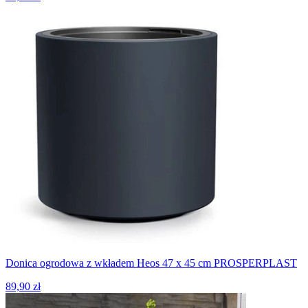
Donica ogrodowa z wkładem Heos 47 x 45 cm PROSPERPLAST
89,90 zł