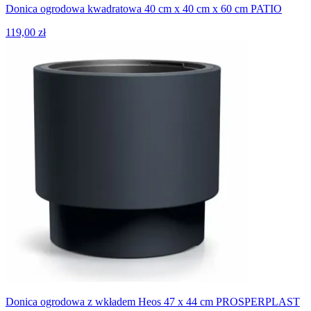
Donica ogrodowa kwadratowa 40 cm x 40 cm x 60 cm PATIO
119,00 zł
Donica ogrodowa z wkładem Heos 47 x 44 cm PROSPERPLAST