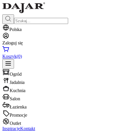
Polska
Zaloguj się
Koszyk
(0)
Ogród
Jadalnia
Kuchnia
Salon
Łazienka
Promocje
Outlet
Inspiracje
Kontakt