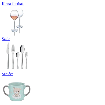
Kawa i herbata
Szkło
Sztućce