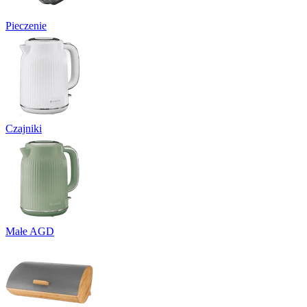
Pieczenie
Czajniki
Małe AGD