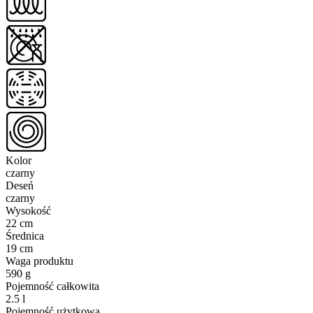
Kolor
czarny
Deseń
czarny
Wysokość
22 cm
Średnica
19 cm
Waga produktu
590 g
Pojemność całkowita
2.5 l
Pojemność użytkowa