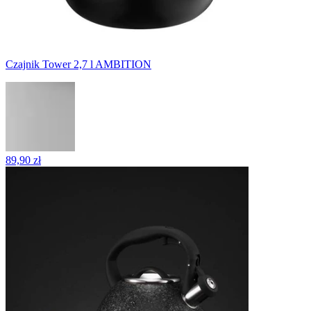
Czajnik Tower 2,7 l AMBITION
89,90 zł