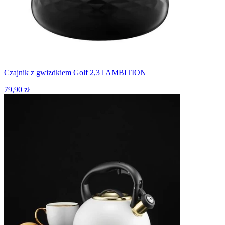
Czajnik z gwizdkiem Golf 2,3 l AMBITION
79,90 zł