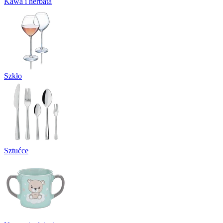
Kawa i herbata
Szkło
Sztućce