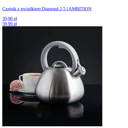
Czajnik z gwizdkiem Diamond 2,5 l AMBITION
39,90 zł
59,90 zł