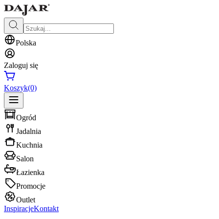
Polska
Zaloguj się
Koszyk
(0)
Ogród
Jadalnia
Kuchnia
Salon
Łazienka
Promocje
Outlet
Inspiracje
Kontakt