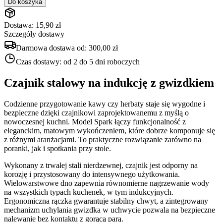
Do koszyka
Dostawa: 15,90 zł
Szczegóły dostawy
Darmowa dostawa od:
300,00 zł
Czas dostawy:
od 2 do 5 dni roboczych
Czajnik stalowy na indukcję z gwizdkiem
Codzienne przygotowanie kawy czy herbaty staje się wygodne i
bezpieczne dzięki czajnikowi zaprojektowanemu z myślą o
nowoczesnej kuchni. Model Spark łączy funkcjonalność z
eleganckim, matowym wykończeniem, które dobrze komponuje się
z różnymi aranżacjami. To praktyczne rozwiązanie zarówno na
poranki, jak i spotkania przy stole.
Wykonany z trwałej stali nierdzewnej, czajnik jest odporny na
korozję i przystosowany do intensywnego użytkowania.
Wielowarstwowe dno zapewnia równomierne nagrzewanie wody
na wszystkich typach kuchenek, w tym indukcyjnych.
Ergonomiczna rączka gwarantuje stabilny chwyt, a zintegrowany
mechanizm uchylania gwizdka w uchwycie pozwala na bezpieczne
nalewanie bez kontaktu z gorącą parą.