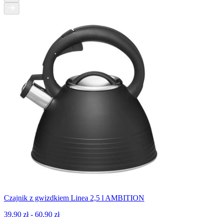
Czajnik z gwizdkiem Linea 2,5 l AMBITION
39,90 zł - 60,90 zł