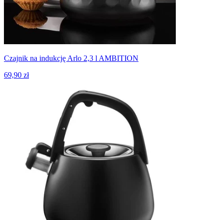
Czajnik na indukcję Arlo 2,3 l AMBITION
69,90 zł