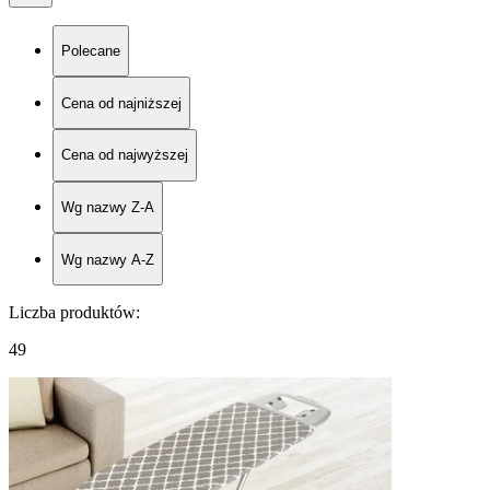
Polecane
Cena od najniższej
Cena od najwyższej
Wg nazwy Z-A
Wg nazwy A-Z
Liczba produktów
:
49