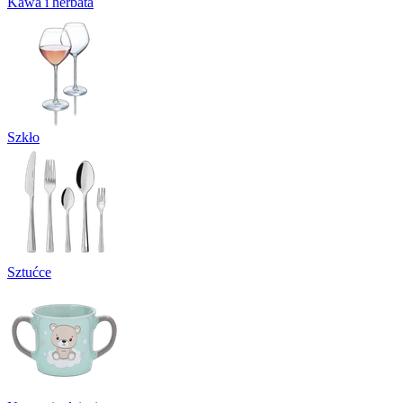
Kawa i herbata
Szkło
Sztućce