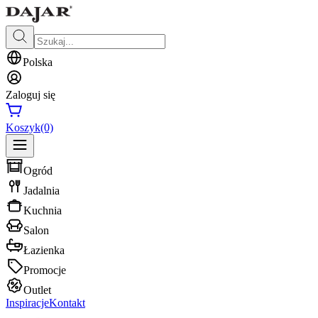
Polska
Zaloguj się
Koszyk
(0)
Ogród
Jadalnia
Kuchnia
Salon
Łazienka
Promocje
Outlet
Inspiracje
Kontakt