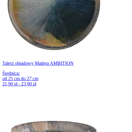
Talerz obiadowy Madera AMBITION
Średnica
:
od
25
cm
do
27
cm
21,90 zł - 23,90 zł