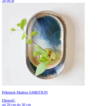
34,90 zł
Półmisek Madera AMBITION
Długość
:
od
20
cm
do
30
cm