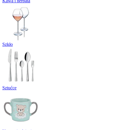
Kawa i herbata
Szkło
Sztućce