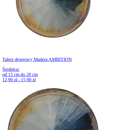
Talerz deserowy Madera AMBITION
Średnica
:
od
15
cm
do
20
cm
12,90 zł - 15,90 zł