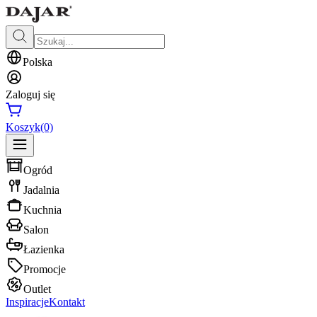
Polska
Zaloguj się
Koszyk
(0)
Ogród
Jadalnia
Kuchnia
Salon
Łazienka
Promocje
Outlet
Inspiracje
Kontakt