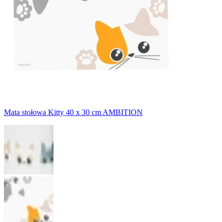
Mata stołowa Kitty 40 x 30 cm AMBITION