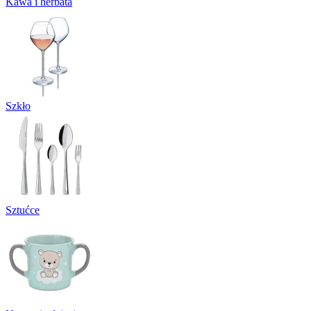
Kawa i herbata
Szkło
Sztućce