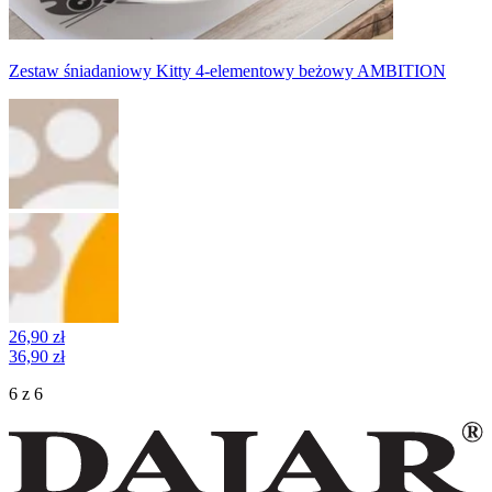
Zestaw śniadaniowy Kitty 4-elementowy beżowy AMBITION
26,90 zł
36,90 zł
6 z 6