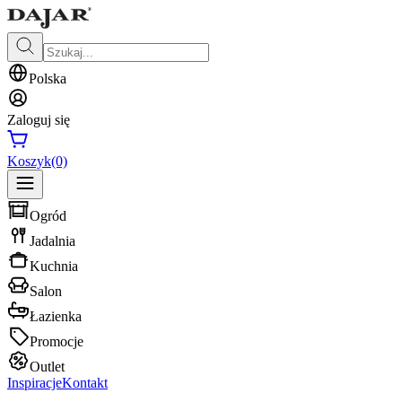
Polska
Zaloguj się
Koszyk
(0)
Ogród
Jadalnia
Kuchnia
Salon
Łazienka
Promocje
Outlet
Inspiracje
Kontakt