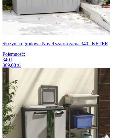
Skrzynia ogrodowa Novel szaro-czarna 340 l KETER
Pojemność
:
340
l
369,00 zł