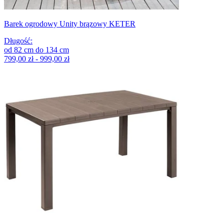
Barek ogrodowy Unity brązowy KETER
Długość
:
od
82
cm
do
134
cm
799,00 zł - 999,00 zł