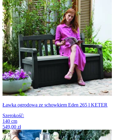
Ławka ogrodowa ze schowkiem Eden 265 l KETER
Szerokość
:
140
cm
549,00 zł