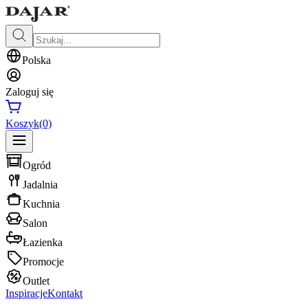
Polska
Zaloguj się
Koszyk
(0)
Ogród
Jadalnia
Kuchnia
Salon
Łazienka
Promocje
Outlet
Inspiracje
Kontakt