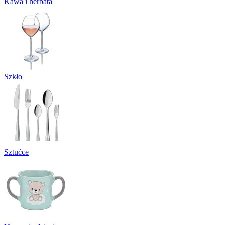
Kawa i herbata
Szkło
Sztućce