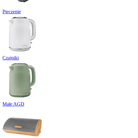
Pieczenie
Czajniki
Małe AGD