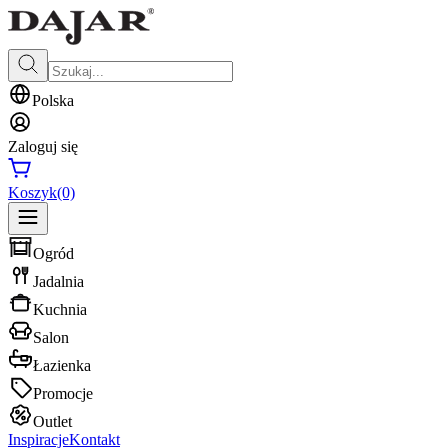
Polska
Zaloguj się
Koszyk
(0)
Ogród
Jadalnia
Kuchnia
Salon
Łazienka
Promocje
Outlet
Inspiracje
Kontakt