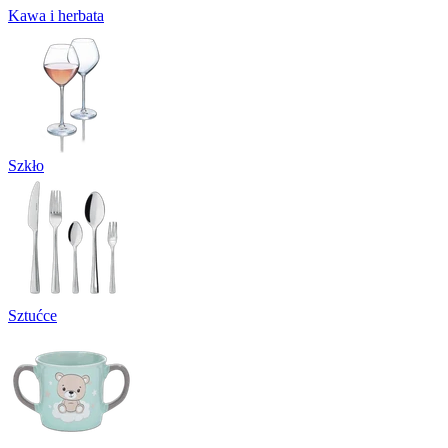
Kawa i herbata
Szkło
Sztućce