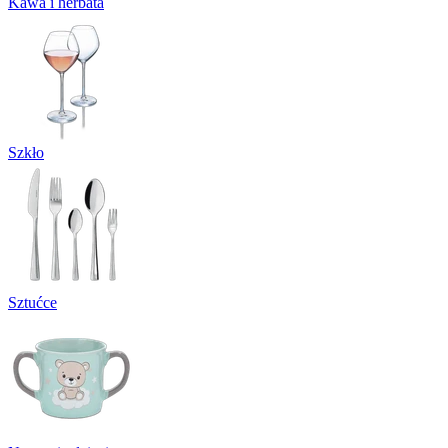
Kawa i herbata
Szkło
Sztućce