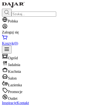
Polska
Zaloguj się
Koszyk
(0)
Ogród
Jadalnia
Kuchnia
Salon
Łazienka
Promocje
Outlet
Inspiracje
Kontakt