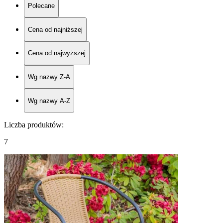
Polecane
Cena od najniższej
Cena od najwyższej
Wg nazwy Z-A
Wg nazwy A-Z
Liczba produktów
:
7