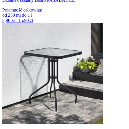
Dzbanek szklany Bistro PASABAHCE
Pojemność całkowita
:
od
250
ml
do
1
l
8,90 zł - 15,90 zł