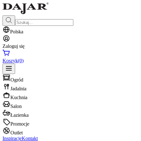
Polska
Zaloguj się
Koszyk
(0)
Ogród
Jadalnia
Kuchnia
Salon
Łazienka
Promocje
Outlet
Inspiracje
Kontakt