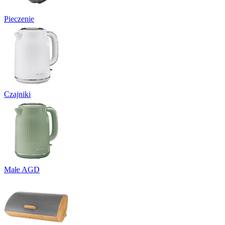
Pieczenie
Czajniki
Małe AGD