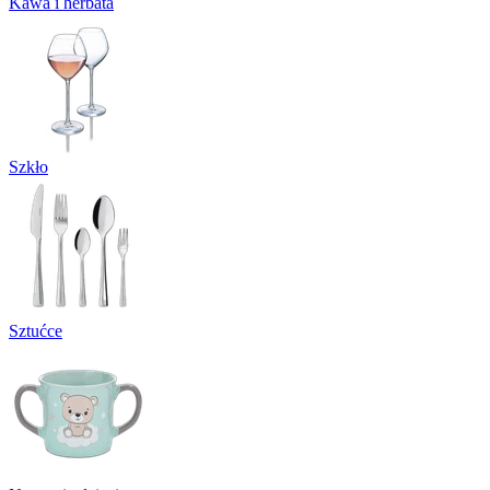
Kawa i herbata
Szkło
Sztućce