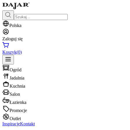
Polska
Zaloguj się
Koszyk
(0)
Ogród
Jadalnia
Kuchnia
Salon
Łazienka
Promocje
Outlet
Inspiracje
Kontakt