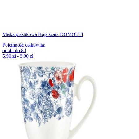
Miska plastikowa Kaja szara DOMOTTI
Pojemność całkowita
:
od
4
l
do
8
l
5,90 zł - 8,90 zł