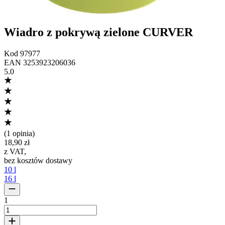
Wiadro z pokrywą zielone CURVER
Kod
97977
EAN
3253923206036
5.0
(
1 opinia
)
18,90 zł
z VAT
,
bez kosztów dostawy
10 l
16 l
1