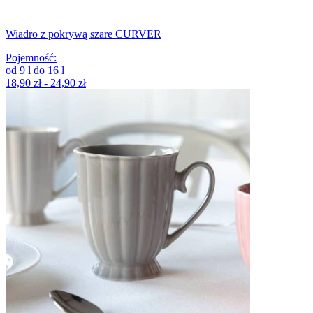
Wiadro z pokrywą szare CURVER
Pojemność
:
od
9
l
do
16
l
18,90 zł - 24,90 zł