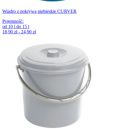
Wiadro z pokrywą niebieskie CURVER
Pojemność
:
od
10
l
do
15
l
18,90 zł - 24,90 zł