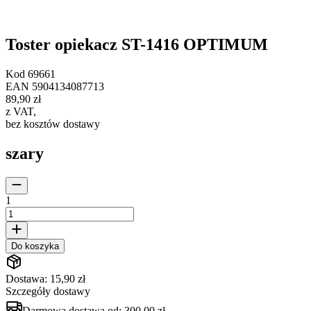
Toster opiekacz ST-1416 OPTIMUM
Kod
69661
EAN
5904134087713
89,90 zł
z VAT
,
bez kosztów dostawy
szary
1
Do koszyka
Dostawa: 15,90 zł
Szczegóły dostawy
Darmowa dostawa od:
300,00 zł