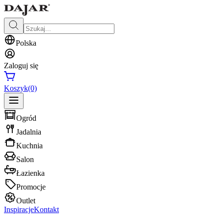
Polska
Zaloguj się
Koszyk
(0)
Ogród
Jadalnia
Kuchnia
Salon
Łazienka
Promocje
Outlet
Inspiracje
Kontakt