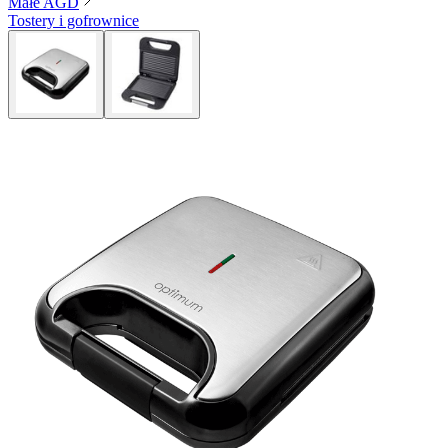
Małe AGD
Tostery i gofrownice