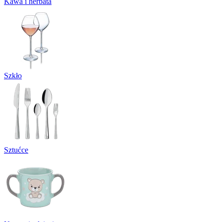
Kawa i herbata
Szkło
Sztućce