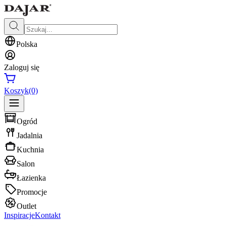
Polska
Zaloguj się
Koszyk
(0)
Ogród
Jadalnia
Kuchnia
Salon
Łazienka
Promocje
Outlet
Inspiracje
Kontakt