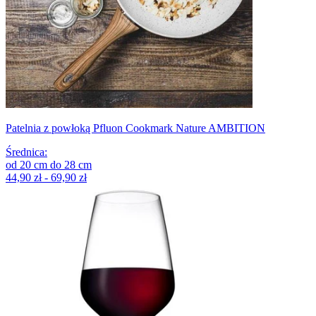
Patelnia z powłoką Pfluon Cookmark Nature AMBITION
Średnica
:
od
20
cm
do
28
cm
44,90 zł - 69,90 zł