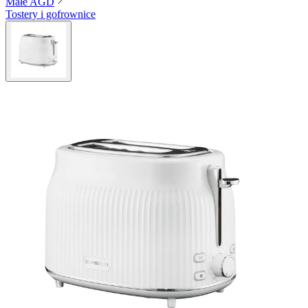
Małe AGD
Tostery i gofrownice