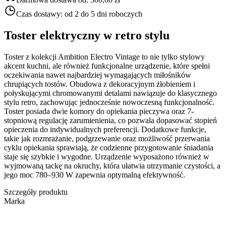
Czas dostawy:
od 2 do 5 dni roboczych
Toster elektryczny w retro stylu
Toster z kolekcji Ambition Electro Vintage to nie tylko stylowy
akcent kuchni, ale również funkcjonalne urządzenie, które spełni
oczekiwania nawet najbardziej wymagających miłośników
chrupiących tostów. Obudowa z dekoracyjnym żłobieniem i
połyskującymi chromowanymi detalami nawiązuje do klasycznego
stylu retro, zachowując jednocześnie nowoczesną funkcjonalność.
Toster posiada dwie komory do opiekania pieczywa oraz 7-
stopniową regulację zarumienienia, co pozwala dopasować stopień
opieczenia do indywidualnych preferencji. Dodatkowe funkcje,
takie jak rozmrażanie, podgrzewanie oraz możliwość przerwania
cyklu opiekania sprawiają, że codzienne przygotowanie śniadania
staje się szybkie i wygodne. Urządzenie wyposażono również w
wyjmowaną tackę na okruchy, która ułatwia utrzymanie czystości, a
jego moc 780–930 W zapewnia optymalną efektywność.
Szczegóły produktu
Marka