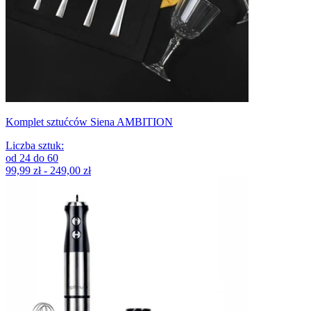
Komplet sztućców Siena AMBITION
Liczba sztuk
:
od
24
do
60
99,99 zł - 249,00 zł