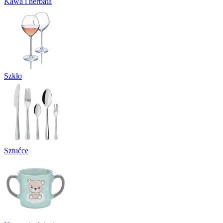
Kawa i herbata
Szkło
Sztućce