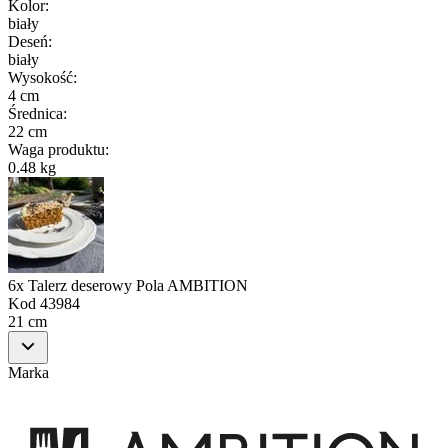
Kolor
:
biały
Deseń
:
biały
Wysokość
:
4 cm
Średnica
:
22 cm
Waga produktu
:
0.48 kg
6x Talerz deserowy Pola AMBITION
Kod
43984
21 cm
Marka