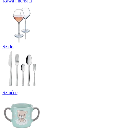
Kawa i herbata
Szkło
Sztućce