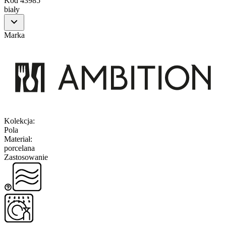
Kod
43985
biały
Marka
Kolekcja
:
Pola
Materiał
:
porcelana
Zastosowanie