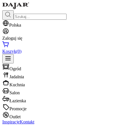
Polska
Zaloguj się
Koszyk
(0)
Ogród
Jadalnia
Kuchnia
Salon
Łazienka
Promocje
Outlet
Inspiracje
Kontakt