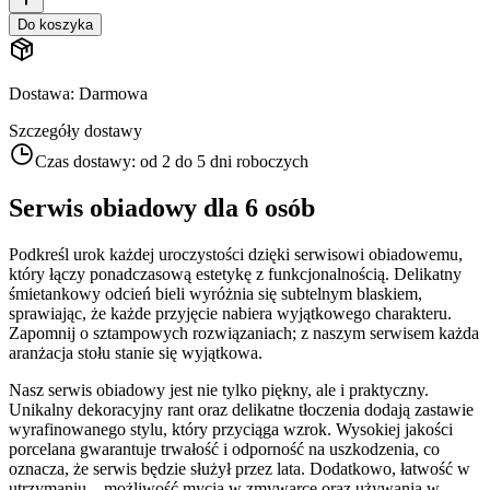
Do koszyka
Dostawa
:
Darmowa
Szczegóły dostawy
Czas dostawy:
od 2 do 5 dni roboczych
Serwis obiadowy dla 6 osób
Podkreśl urok każdej uroczystości dzięki serwisowi obiadowemu,
który łączy ponadczasową estetykę z funkcjonalnością. Delikatny
śmietankowy odcień bieli wyróżnia się subtelnym blaskiem,
sprawiając, że każde przyjęcie nabiera wyjątkowego charakteru.
Zapomnij o sztampowych rozwiązaniach; z naszym serwisem każda
aranżacja stołu stanie się wyjątkowa.
Nasz serwis obiadowy jest nie tylko piękny, ale i praktyczny.
Unikalny dekoracyjny rant oraz delikatne tłoczenia dodają zastawie
wyrafinowanego stylu, który przyciąga wzrok. Wysokiej jakości
porcelana gwarantuje trwałość i odporność na uszkodzenia, co
oznacza, że serwis będzie służył przez lata. Dodatkowo, łatwość w
utrzymaniu – możliwość mycia w zmywarce oraz używania w