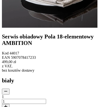
Serwis obiadowy Pola 18-elementowy
AMBITION
Kod
44017
EAN
5907078417233
499,00 zł
z VAT
,
bez kosztów dostawy
biały
1