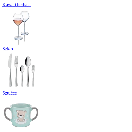
Kawa i herbata
Szkło
Sztućce