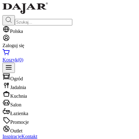
Polska
Zaloguj się
Koszyk
(0)
Ogród
Jadalnia
Kuchnia
Salon
Łazienka
Promocje
Outlet
Inspiracje
Kontakt