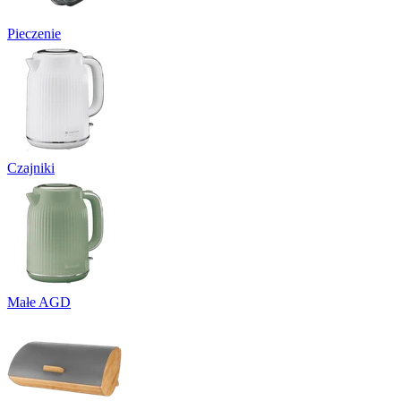
Pieczenie
Czajniki
Małe AGD