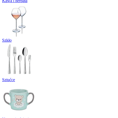
Kawa i herbata
Szkło
Sztućce