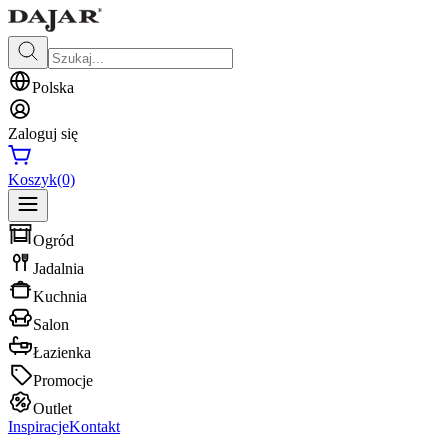
Polska
Zaloguj się
Koszyk
(0)
Ogród
Jadalnia
Kuchnia
Salon
Łazienka
Promocje
Outlet
Inspiracje
Kontakt