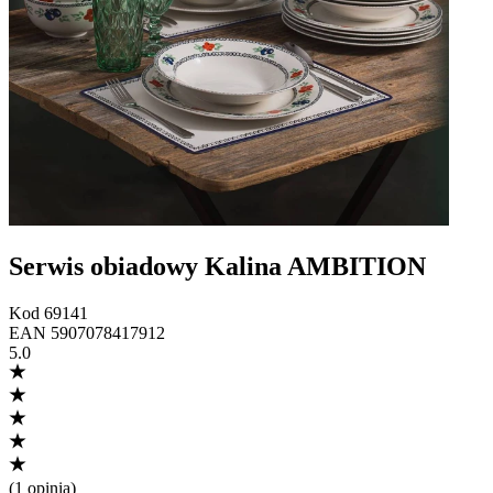
Serwis obiadowy Kalina AMBITION
Kod
69141
EAN
5907078417912
5.0
(
1 opinia
)