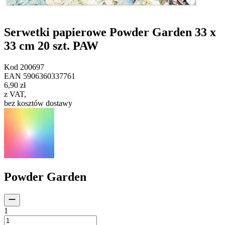
Serwetki papierowe Powder Garden 33 x
33 cm 20 szt. PAW
Kod
200697
EAN
5906360337761
6,90 zł
z VAT
,
bez kosztów dostawy
Powder Garden
1