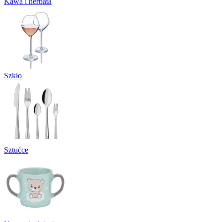
Kawa i herbata
Szkło
Sztućce