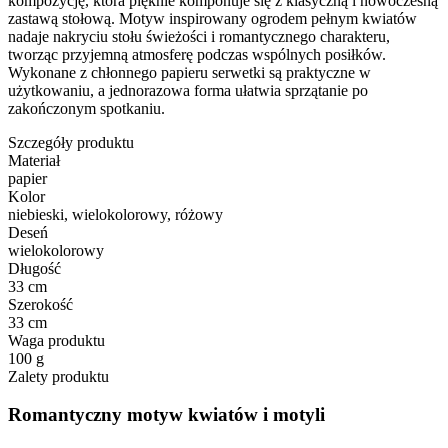
kompozycję, która pięknie komponuje się z klasyczną i nowoczesną
zastawą stołową. Motyw inspirowany ogrodem pełnym kwiatów
nadaje nakryciu stołu świeżości i romantycznego charakteru,
tworząc przyjemną atmosferę podczas wspólnych posiłków.
Wykonane z chłonnego papieru serwetki są praktyczne w
użytkowaniu, a jednorazowa forma ułatwia sprzątanie po
zakończonym spotkaniu.
Szczegóły produktu
Materiał
papier
Kolor
niebieski, wielokolorowy, różowy
Deseń
wielokolorowy
Długość
33 cm
Szerokość
33 cm
Waga produktu
100 g
Zalety produktu
Romantyczny motyw kwiatów i motyli