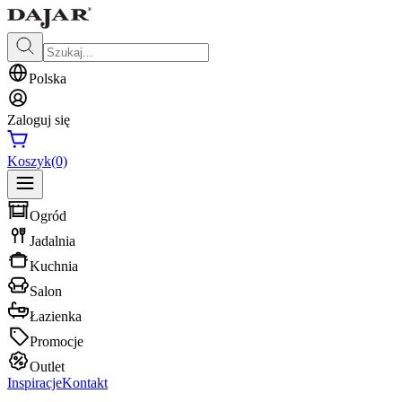
Polska
Zaloguj się
Koszyk
(0)
Ogród
Jadalnia
Kuchnia
Salon
Łazienka
Promocje
Outlet
Inspiracje
Kontakt