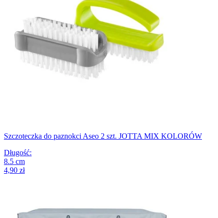
Szczoteczka do paznokci Aseo 2 szt. JOTTA MIX KOLORÓW
Długość
:
8.5
cm
4,90 zł