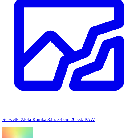
Serwetki Złota Ramka 33 x 33 cm 20 szt. PAW