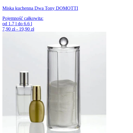
Miska kuchenna Dwa Tony DOMOTTI
Pojemność całkowita
:
od
1.7
l
do
6.6
l
7,90 zł - 19,90 zł