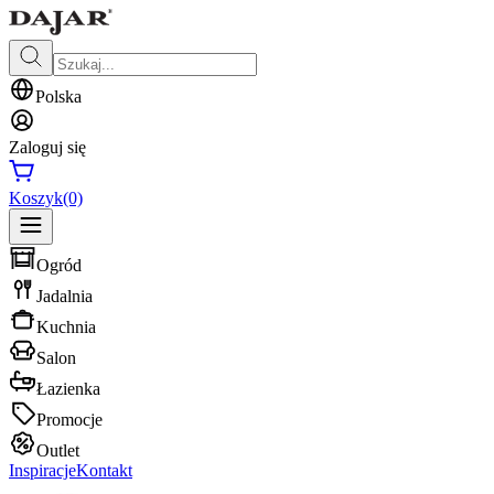
Polska
Zaloguj się
Koszyk
(0)
Ogród
Jadalnia
Kuchnia
Salon
Łazienka
Promocje
Outlet
Inspiracje
Kontakt