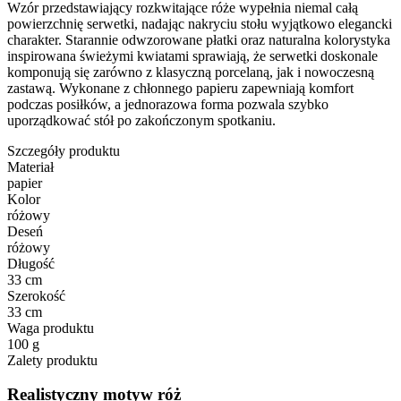
Wzór przedstawiający rozkwitające róże wypełnia niemal całą
powierzchnię serwetki, nadając nakryciu stołu wyjątkowo elegancki
charakter. Starannie odwzorowane płatki oraz naturalna kolorystyka
inspirowana świeżymi kwiatami sprawiają, że serwetki doskonale
komponują się zarówno z klasyczną porcelaną, jak i nowoczesną
zastawą. Wykonane z chłonnego papieru zapewniają komfort
podczas posiłków, a jednorazowa forma pozwala szybko
uporządkować stół po zakończonym spotkaniu.
Szczegóły produktu
Materiał
papier
Kolor
różowy
Deseń
różowy
Długość
33 cm
Szerokość
33 cm
Waga produktu
100 g
Zalety produktu
Realistyczny motyw róż