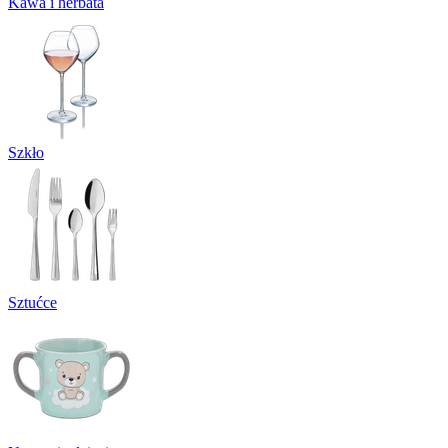
Kawa i herbata
Szkło
Sztućce