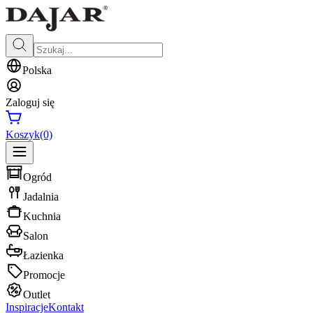
Polska
Zaloguj się
Koszyk
(0)
Ogród
Jadalnia
Kuchnia
Salon
Łazienka
Promocje
Outlet
Inspiracje
Kontakt