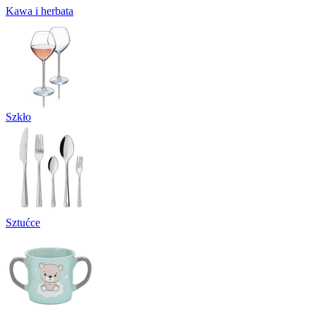
Kawa i herbata
Szkło
Sztućce