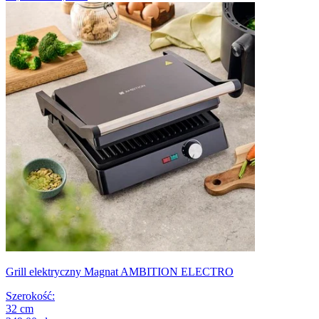
Grill elektryczny Magnat AMBITION ELECTRO
Szerokość
:
32
cm