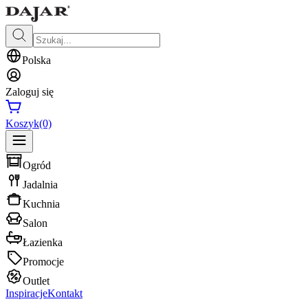
Polska
Zaloguj się
Koszyk
(0)
Ogród
Jadalnia
Kuchnia
Salon
Łazienka
Promocje
Outlet
Inspiracje
Kontakt