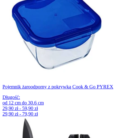
Pojemnik żaroodporny z pokrywką Cook & Go PYREX
Długość
:
od
12
cm
do
30.6
cm
29,90 zł - 59,90 zł
29,90 zł - 79,90 zł