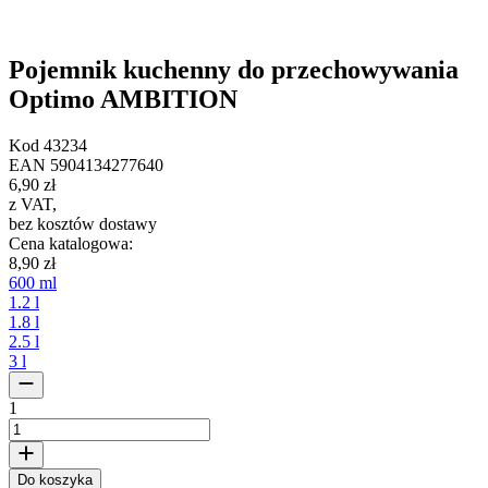
Pojemnik kuchenny do przechowywania
Optimo AMBITION
Kod
43234
EAN
5904134277640
6,90 zł
z VAT
,
bez kosztów dostawy
Cena katalogowa
:
8,90 zł
600 ml
1.2 l
1.8 l
2.5 l
3 l
1
Do koszyka