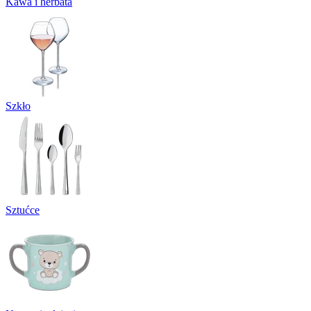
Kawa i herbata
Szkło
Sztućce