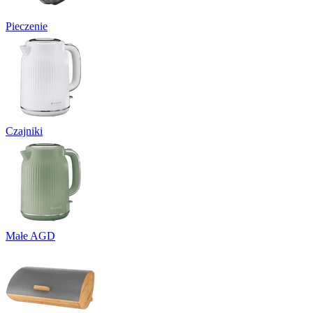
Pieczenie
Czajniki
Małe AGD