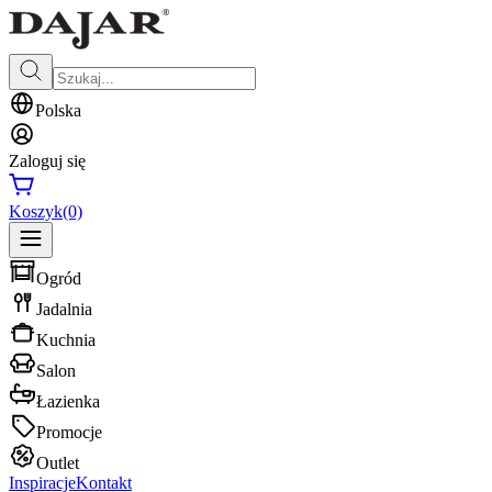
Polska
Zaloguj się
Koszyk
(0)
Ogród
Jadalnia
Kuchnia
Salon
Łazienka
Promocje
Outlet
Inspiracje
Kontakt