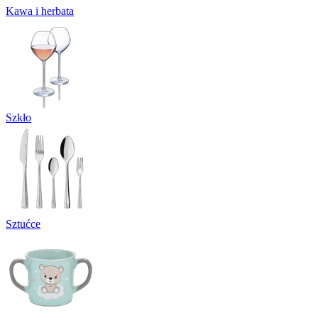
Kawa i herbata
Szkło
Sztućce