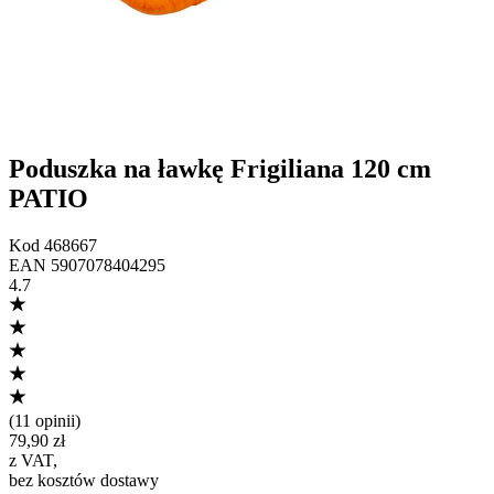
Poduszka na ławkę Frigiliana 120 cm
PATIO
Kod
468667
EAN
5907078404295
4.7
(
11 opinii
)
79,90 zł
z VAT
,
bez kosztów dostawy