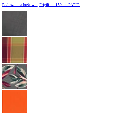
Poduszka na huśtawkę Frigiliana 150 cm PATIO