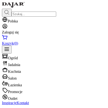
Polska
Zaloguj się
Koszyk
(0)
Ogród
Jadalnia
Kuchnia
Salon
Łazienka
Promocje
Outlet
Inspiracje
Kontakt