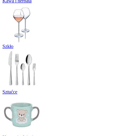
Kawa i herbata
Szkło
Sztućce