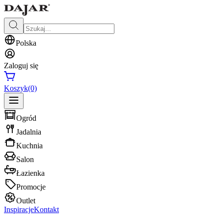
Polska
Zaloguj się
Koszyk
(0)
Ogród
Jadalnia
Kuchnia
Salon
Łazienka
Promocje
Outlet
Inspiracje
Kontakt