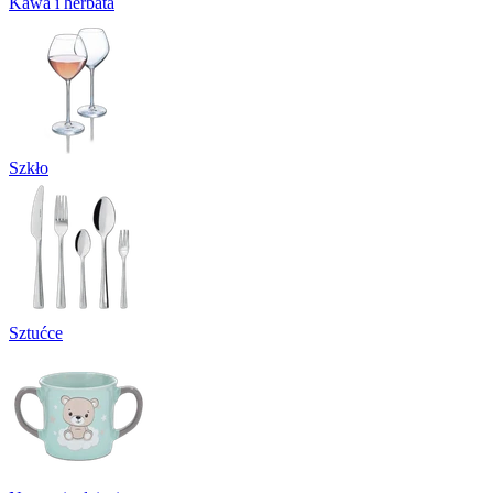
Kawa i herbata
Szkło
Sztućce