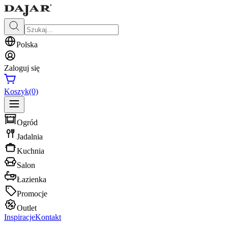
Polska
Zaloguj się
Koszyk
(0)
Ogród
Jadalnia
Kuchnia
Salon
Łazienka
Promocje
Outlet
Inspiracje
Kontakt