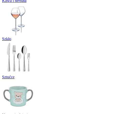
Kawa i herbata
Szkło
Sztućce