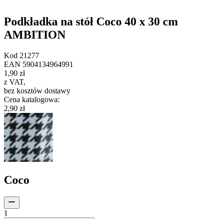
Podkładka na stół Coco 40 x 30 cm
AMBITION
Kod
21277
EAN
5904134964991
1,90 zł
z VAT
,
bez kosztów dostawy
Cena katalogowa
:
2,90 zł
Coco
1