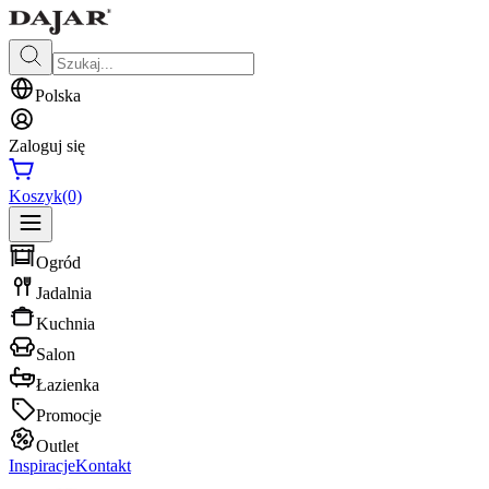
Polska
Zaloguj się
Koszyk
(0)
Ogród
Jadalnia
Kuchnia
Salon
Łazienka
Promocje
Outlet
Inspiracje
Kontakt