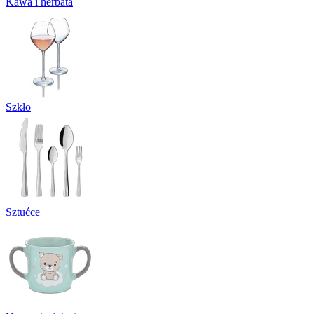
Kawa i herbata
Szkło
Sztućce