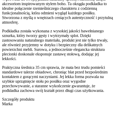
akcesoriom inspirowanym stylem boho. Ta okrągła podkładka to
idealne połączenie rzemieślniczego charakteru z codzienną
funkcjonalnością, która odmieni wygląd każdego posiłku.
Stworzona z myślą o wnętrzach ceniących autentyczność i przytulną
atmosferę.
Podkładka została wykonana z wysokiej jakości bawełnianego
sznurka, który tworzy gęsty i wytrzymały splot. Dzięki
zastosowaniu naturalnego materiału, produkt jest nie tylko trwały,
ale również przyjemny w dotyku i bezpieczny dla delikatnych
powierzchni mebli. Surowa, a jednocześnie elegancka struktura
plecionki doskonale eksponuje zastawę stołową, dodając jej
lekkości.
Praktyczna średnica 35 cm sprawia, że mata bez trudu pomieści
standardowe talerze obiadowe, chroniąc blat przed bezpośrednim
kontaktem z gorącymi naczyniami. Jej lekka forma pozwala na
szybkie uprzątnięcie stołu po posiłku oraz wygodne
przechowywanie, a staranne wykończenie gwarantuje, że
podkładka zachowa swój kształt przez długi czas użytkowania.
Szczegóły produktu
Marka